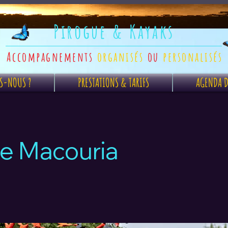
Pirogue & Kayaks
Accompagnements
organisés
ou
personalisés
S-NOUS ?
PRESTATIONS & TARIFS
AGENDA D
e Macouria