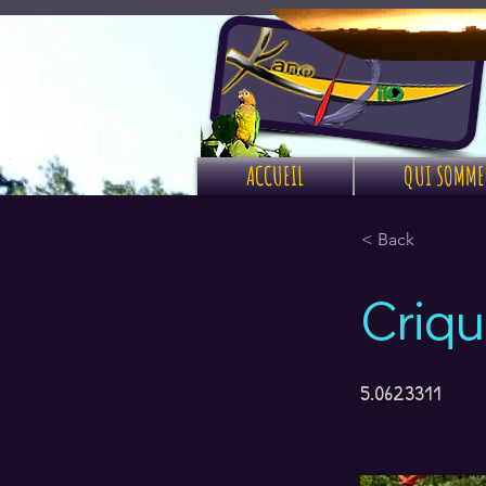
ACCUEIL
QUI SOMME
< Back
Criqu
5.0623311