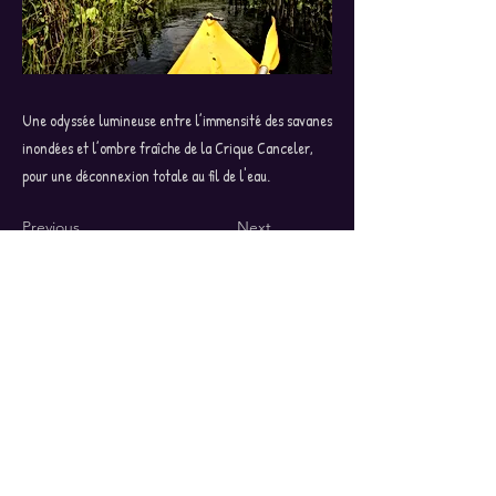
Une odyssée lumineuse entre l’immensité des savanes
inondées et l’ombre fraîche de la Crique Canceler,
pour une déconnexion totale au fil de l'eau.
Previous
Next
Agenda des Sorties
Politique de confidentialité
Boîte à Outils
Nous Contacter
Rejoignez Moi
haut de page
sur Facebook :
Tous droits réservés exclusivement à Kano Dilo.
copyright ©