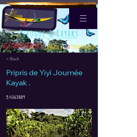
Pirogue & Kayaks
ACCOMPAGNEMENTS :
Organisés
ou
Personnalisés
< Back
Pripris de Yiyi Journée
Kayak .
5.4363889