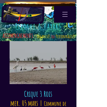
Pirogue & Kayaks
ACCOMPAGNEMENTS :
Organisés
ou
Personnalisés
Crique 3 Rois
mer. 05 mars
  |  
Commune de