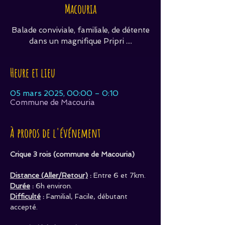
Macouria
Balade conviviale, familiale, de détente
dans un magnifique Pripri ....
Heure et lieu
05 mars 2025, 00:00 – 0:10
Commune de Macouria
À propos de l'événement
Crique 3 rois (commune de Macouria)
Distance (Aller/Retour)
 : 
Entre 6 et 7km.
Durée
 :
 6h environ.
Difficulté
 :
 Familial, Facile, débutant 
accepté.