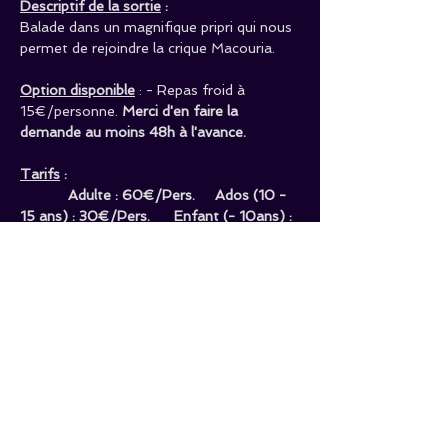
Descriptif de la sortie
 :
Balade dans un magnifique pripri qui nous 
permet de rejoindre la crique Macouria.
Option disponible
 : - Repas froid à 
15€/personne. 
Merci d'en faire la 
demande au moins 48h à l'avance.
Tarifs
 :  
            Adulte : 60€/Pers.     Ados (10 - 
15 ans) : 30€/Pers.      Enfant (- 10ans) : 
15€/Pers. 
 ! ! ! ATTENTION : Les horaires de début 
et de fin affichés ci-dessus ne sont pas 
les vrais ... Pour un souci de 
confidentialité,  ils vous seront 
communiqués uniquement en cas de 
réservation. Merci.