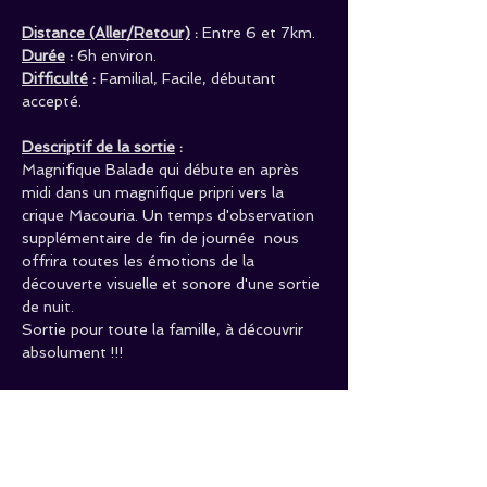
Distance (Aller/Retour)
 : 
Entre 6 et 7km.
Durée
 :
 6h environ.
Difficulté
 :
 Familial, Facile, débutant 
accepté.
Descriptif de la sortie
 :
Magnifique Balade qui débute en après 
midi dans un magnifique pripri vers la 
crique Macouria. Un temps d'observation 
supplémentaire de fin de journée  nous 
offrira toutes les émotions de la 
découverte visuelle et sonore d'une sortie 
de nuit. 
Sortie pour toute la famille, à découvrir 
absolument !!!
Tarifs
 :  
            Adulte : 60€/Pers.     Ados (10 - 
15 ans) : 30€/Pers.      Enfant (- 10ans) : 
15€/Pers. 