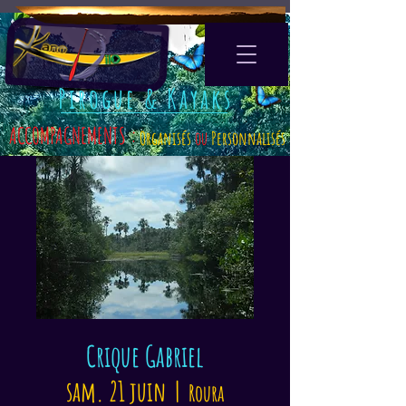
Pirogue & Kayaks
ACCOMPAGNEMENTS :
Organisés
ou
Personnalisés
Crique Gabriel
sam. 21 juin
  |  
Roura