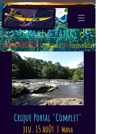
Pirogue & Kayaks
ACCOMPAGNEMENTS :
Organisés
ou
Personnalisés
Crique Portal "Complet"
jeu. 15 août
  |  
Mana