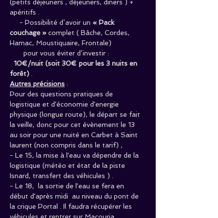
(petits déjeuners , déjeuners, diners ) + 
apéritifs .
     - Possibilité d’avoir un 
« Pack 
couchage »
 complet ( Bâche, Cordes, 
Hamac, Moustiquaire, Frontale) 
       pour vous éviter d’investir : 
10€/nuit (soit 30€ pour les 3 nuits en 
forêt) 
.
Autres précisions
 : 
Pour des questions pratiques de 
logistique et d'économie d'energie 
physique (longue route), le départ se fait 
la veille, donc pour cet évènement le 13 
au soir pour une nuité en Carbet à Saint 
laurent (non compris dans le tarif) ,
- Le 15, la mise à l'eau va dépendre de la 
logistique (météo et état de la piste 
Isnard, transfert des véhicules ) .
- Le 18,  la sortie de l'eau se fera en 
début d'après midi  au niveau du pont de 
la crique Portal . Il faudra récupérer les 
véhicules et rentrer sur Macouria .