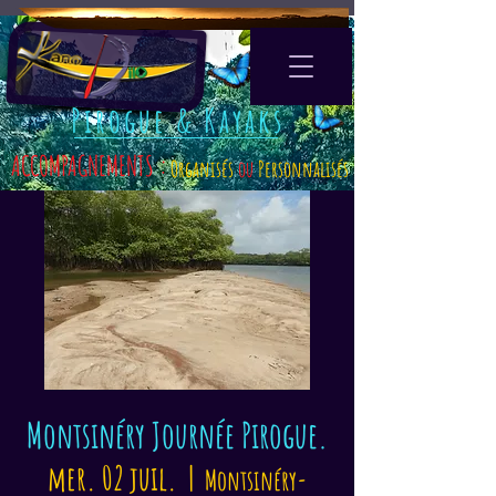
Pirogue & Kayaks
ACCOMPAGNEMENTS :
Organisés
ou
Personnalisés
Montsinéry Journée Pirogue.
mer. 02 juil.
  |  
Montsinéry-