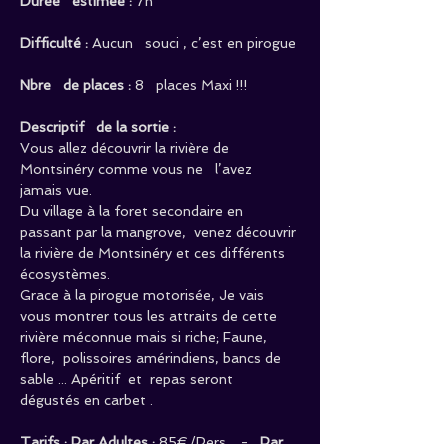
Durée   estimée :
 7h
Difficulté : 
Aucun   souci , c’est en pirogue
Nbre   de places : 
8   places Maxi !!!
Descriptif   de la sortie : 
Vous allez découvrir la rivière de 
Montsinéry comme vous ne   l’avez 
jamais vue. 
Du village à la foret secondaire en 
passant par la mangrove,  venez découvrir 
la rivière de Montsinéry et ces différents 
écosystèmes. 
Grace à la pirogue motorisée, Je vais 
vous montrer tous les attraits de cette 
rivière méconnue mais si riche; Faune, 
flore,  polissoires amérindiens, bancs de 
sable ... Apéritif  et  repas seront 
dégustés en carbet .
Tarifs : 
Par Adultes
 : 
85€/Pers.   -   
Par 