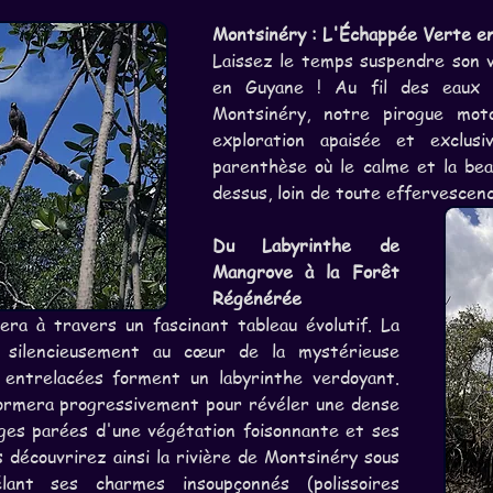
Montsinéry : L'Échappée Verte en
Laissez le temps suspendre son v
en Guyane ! Au fil des eaux d
Montsinéry, notre pirogue moto
exploration apaisée et exclus
parenthèse où le calme et la bea
dessus, loin de toute effervescenc
Du Labyrinthe de 
Mangrove à la Forêt 
Régénérée
a à travers un fascinant tableau évolutif. La 
d silencieusement au cœur de la mystérieuse 
 entrelacées forment un labyrinthe verdoyant. 
formera progressivement pour révéler une dense 
ges parées d'une végétation foisonnante et ses 
 découvrirez ainsi la rivière de Montsinéry sous 
lant ses charmes insoupçonnés (polissoires 