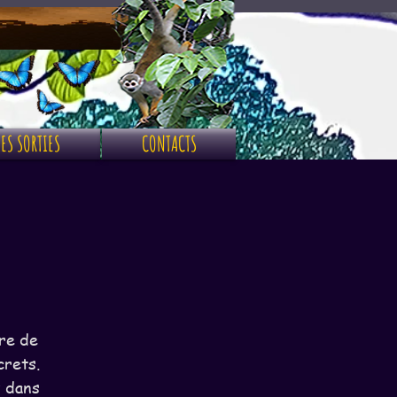
ES SORTIES
CONTACTS
ère de
crets.
z dans