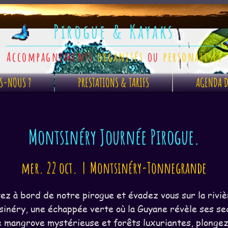
Pirogue & Kayaks
Accompagnements
organisés
ou
personalisés
S-NOUS ?
PRESTATIONS & TARIFS
AGENDA D
Montsinéry Journée Pirogue.
mer. 22 oct.
  |  
Montsinéry-Tonnegrande
z à bord de notre pirogue et évadez vous sur la rivi
inéry, une échappée verte où la Guyane révèle ses se
 mangrove mystérieuse et forêts luxuriantes, plonge