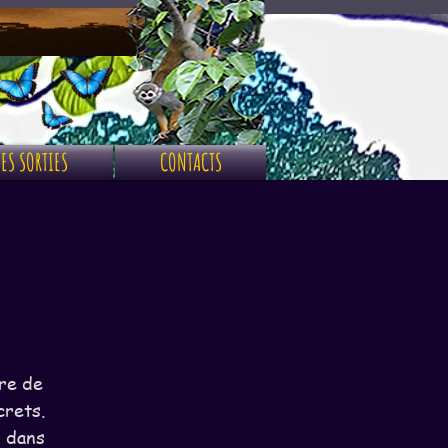
ES SORTIES
CONTACTS
ère de
crets.
z dans