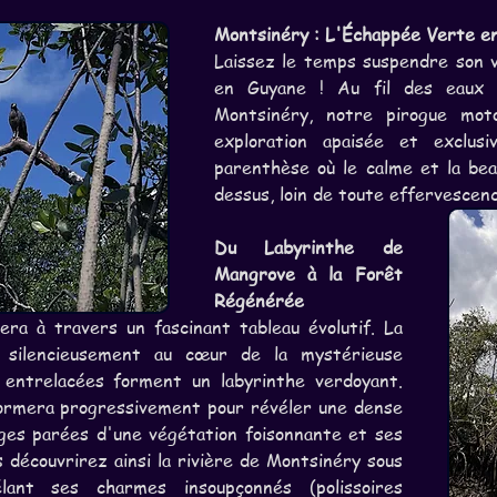
Montsinéry : L'Échappée Verte en
Laissez le temps suspendre son v
en Guyane ! Au fil des eaux d
Montsinéry, notre pirogue moto
exploration apaisée et exclus
parenthèse où le calme et la bea
dessus, loin de toute effervescenc
Du Labyrinthe de 
Mangrove à la Forêt 
Régénérée
a à travers un fascinant tableau évolutif. La 
d silencieusement au cœur de la mystérieuse 
 entrelacées forment un labyrinthe verdoyant. 
formera progressivement pour révéler une dense 
ges parées d'une végétation foisonnante et ses 
 découvrirez ainsi la rivière de Montsinéry sous 
lant ses charmes insoupçonnés (polissoires 