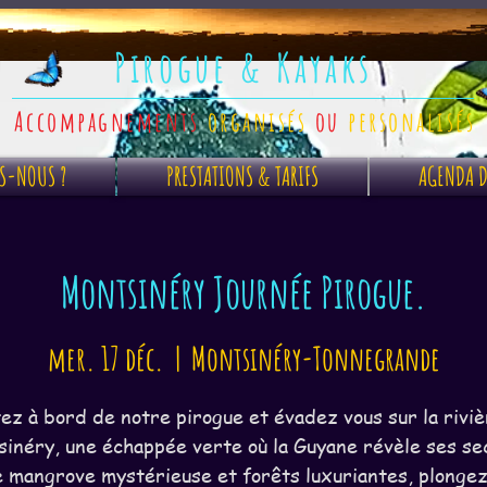
Pirogue & Kayaks
Accompagnements
organisés
ou
personalisés
S-NOUS ?
PRESTATIONS & TARIFS
AGENDA D
Montsinéry Journée Pirogue.
mer. 17 déc.
  |  
Montsinéry-Tonnegrande
z à bord de notre pirogue et évadez vous sur la rivi
inéry, une échappée verte où la Guyane révèle ses se
 mangrove mystérieuse et forêts luxuriantes, plonge