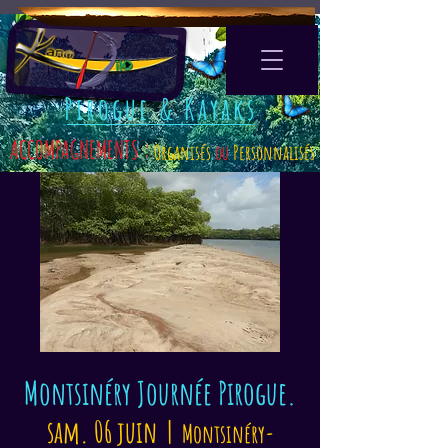
Pirogue & Kayaks
ACCOMPAGNEMENTS :
Organisés
ou
Personnalisés
Montsinéry Journée Pirogue.
sam. 06 juin
  |  
Montsinéry-