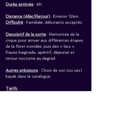
Durée estimée
 : 6h      
Distance (Aller/Retour)
 : Environ 12km. 
Difficulté
 : Familiale, débutants acceptés.
Descriptif de la sortie
 : Remontée de la 
crique pour arriver aux différentes étapes 
de la fôret inondée, puis des « lacs ». 
Pause baignade, apéritif, déjeuner et 
retour nocturne au degrad.  
Autres précisions
 : Choix de son (ou ses) 
kayak dans le catalogue. 
Tarifs 
: 
Adulte :
 60€/Pers.           
Ados (10 à 15 
ans) :
 30€/Pers.         
Enfant (- 10ans) : 
15€/Pers.
 ! ! ! ATTENTION : Les horaires de début 
et de fin affichés ci-dessus ne sont pas 