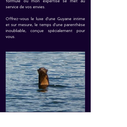
formule où mon expertise se met au 
service de vos envies.
Offrez-vous le luxe d'une Guyane intime 
et sur mesure, le temps d'une parenthèse 
inoubliable, conçue spécialement pour 
vous.
Tarifs : 
Journée" kayaks : 
Minimum de 
3
 adultes 