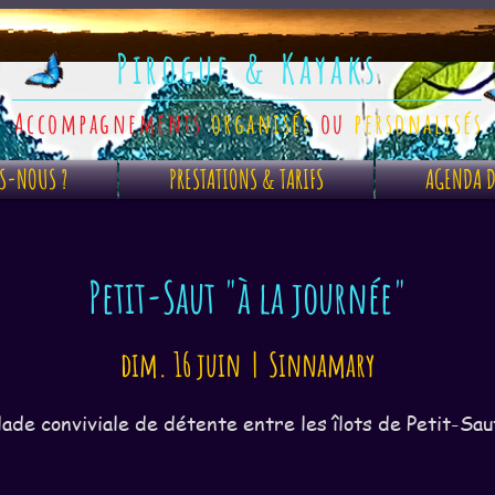
Pirogue & Kayaks
Accompagnements
organisés
ou
personalisés
S-NOUS ?
PRESTATIONS & TARIFS
AGENDA D
Petit-Saut "à la journée"
dim. 16 juin
  |  
Sinnamary
lade conviviale de détente entre les îlots de Petit-Saut 