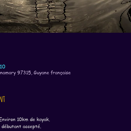
:10
nnamary 97315, Guyane française
nt
Environ 10km de kayak.
e, débutant accepté.