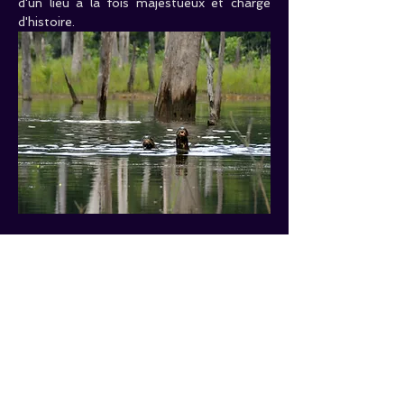
d'un lieu à la fois majestueux et chargé 
d'histoire.
Caractéristiques
 :
Durée estimée :
 7h
Difficulté : 
Aucun   souci , c’est en 
pirogue
Nbre   de places :  
8  places 
Maxi
 !!!
Tarifs
 :
Adultes : 
85€/Pers.        