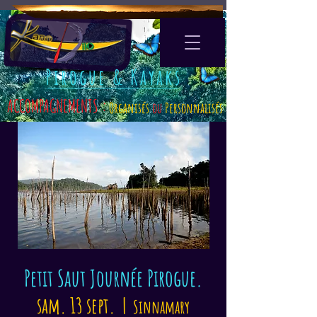
Pirogue & Kayaks
ACCOMPAGNEMENTS :
Organisés
ou
Personnalisés
Petit Saut Journée Pirogue.
sam. 13 sept.
  |  
Sinnamary