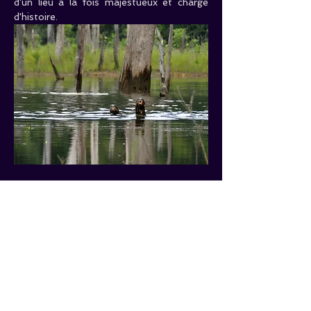
d'un lieu à la fois majestueux et chargé 
d'histoire.
Caractéristiques
 :
Durée estimée :
 7h
Difficulté : 
Aucun   souci , c’est en 
pirogue
Nbre   de places :  
8  places 
Maxi
 !!!
Tarifs
 :
Adultes : 
85€/Pers.        