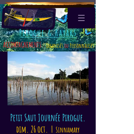
Pirogue & Kayaks
ACCOMPAGNEMENTS :
Organisés
ou
Personnalisés
Petit Saut Journée Pirogue.
dim. 26 oct.
  |  
Sinnamary