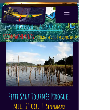
Pirogue & Kayaks
ACCOMPAGNEMENTS :
Organisés
ou
Personnalisés
Petit Saut Journée Pirogue.
mer. 29 oct.
  |  
Sinnamary