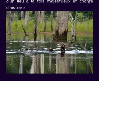
d'un lieu à la fois majestueux et chargé 
d'histoire.
Caractéristiques
 :
Durée estimée :
 7h
Difficulté : 
Aucun   souci , c’est en 
pirogue
Nbre   de places :  
8  places 
Maxi
 !!!
Tarifs
 :
Adultes : 
85€/Pers.        