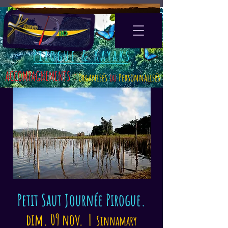
Pirogue & Kayaks
ACCOMPAGNEMENTS :
Organisés
ou
Personnalisés
Petit Saut Journée Pirogue.
dim. 09 nov.
  |  
Sinnamary