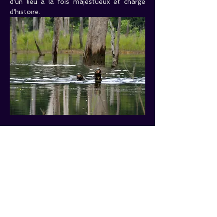
d'un lieu à la fois majestueux et chargé 
d'histoire.
Caractéristiques
 :
Durée estimée :
 7h
Difficulté : 
Aucun   souci , c’est en 
pirogue
Nbre   de places :  
8  places 
Maxi
 !!!
Tarifs
 :
Adultes : 
85€/Pers.        