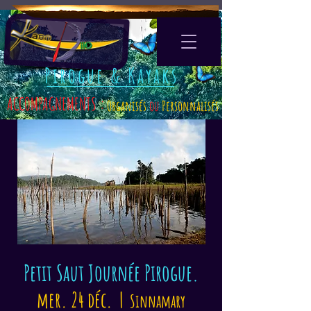
Pirogue & Kayaks
ACCOMPAGNEMENTS :
Organisés
ou
Personnalisés
Petit Saut Journée Pirogue.
mer. 24 déc.
  |  
Sinnamary