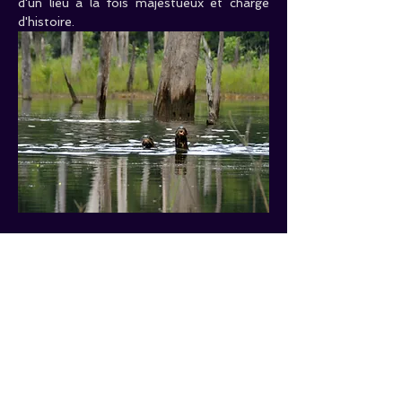
d'un lieu à la fois majestueux et chargé 
d'histoire.
Caractéristiques
 :
Durée estimée :
 7h
Difficulté : 
Aucun   souci , c’est en 
pirogue
Nbre   de places :  
8  places 
Maxi
 !!!
Tarifs
 :
Adultes : 
85€/Pers.        