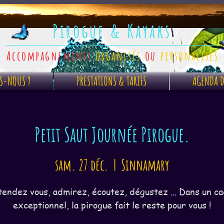
Pirogue & Kayaks
Accompagnements
organisés
ou
personalisés
S-NOUS ?
PRESTATIONS & TARIFS
AGENDA D
Petit Saut Journée Pirogue.
sam. 27 déc.
  |  
Sinnamary
endez vous, admirez, écoutez, dégustez ... Dans un c
exceptionnel, la pirogue fait le reste pour vous !