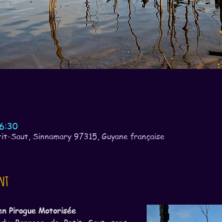
16:30
it-Saut, Sinnamary 97315, Guyane française
nt
 en Pirogue Motorisée