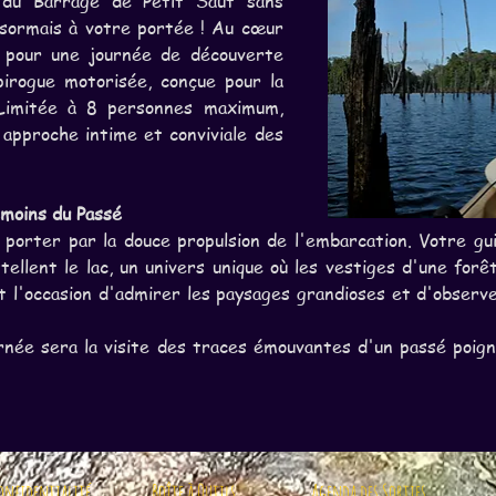
 du Barrage de Petit Saut sans 
sormais à votre portée ! Au cœur 
 pour une journée de découverte 
pirogue motorisée, conçue pour la 
 Limitée à 8 personnes maximum, 
approche intime et conviviale des 
moins du Passé
s porter par la douce propulsion de l'embarcation. Votre gu
stellent le lac, un univers unique où les vestiges d'une forê
st l'occasion d'admirer les paysages grandioses et d'observ
née sera la visite des traces émouvantes d'un passé poign
confidentialité
Boîte à Outils
Agenda des Sorties