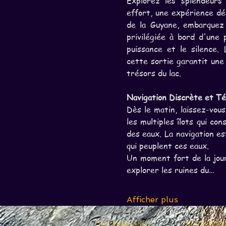
Explorez les splendeurs
effort, une expérience dé
de la Guyane, embarquez
privilégiée à bord d'une 
puissance et le silence.
cette sortie garantit une 
trésors du lac.
Navigation Discrète et Té
Dès le matin, laissez-vou
les multiples îlots qui con
des eaux. La navigation e
qui peuplent ces eaux.
Un moment fort de la jour
explorer les ruines du…
Afficher plus
Qui Sommes-nous ?
Politique de 