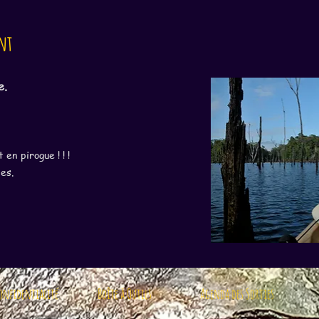
nt
e.
 en pirogue ! ! !
es.
confidentialité
Boîte à Outils
Agenda des Sorties