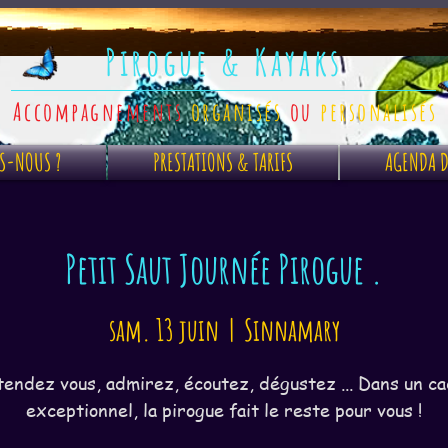
Pirogue & Kayaks
Accompagnements
organisés
ou
personalisés
S-NOUS ?
PRESTATIONS & TARIFS
AGENDA D
Petit Saut Journée Pirogue .
sam. 13 juin
  |  
Sinnamary
endez vous, admirez, écoutez, dégustez ... Dans un c
exceptionnel, la pirogue fait le reste pour vous !