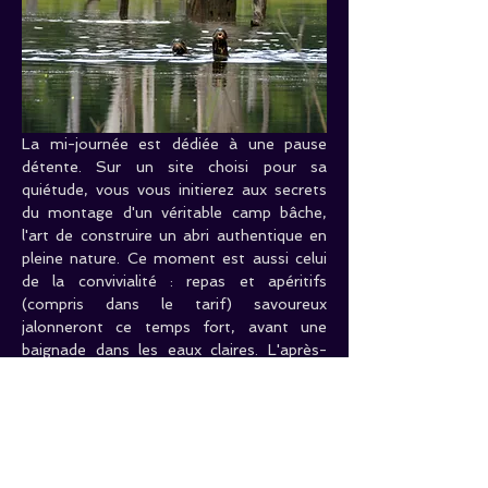
La mi-journée est dédiée à une pause 
détente. Sur un site choisi pour sa 
quiétude, vous vous initierez aux secrets 
du montage d'un véritable camp bâche, 
l'art de construire un abri authentique en 
pleine nature. Ce moment est aussi celui 
de la convivialité : repas et apéritifs 
(compris dans le tarif) savoureux 
jalonneront ce temps fort, avant une 
baignade dans les eaux claires. L'après-
midi, la pirogue vous emmènera explorer 
d'autres facettes du lac, révélant des 
panoramas toujours différents, à la 
recherche de nouvelles merveilles.
Votre exploration touche à sa fin, sous la 
clarté persistante de l'après-midi, l'esprit 