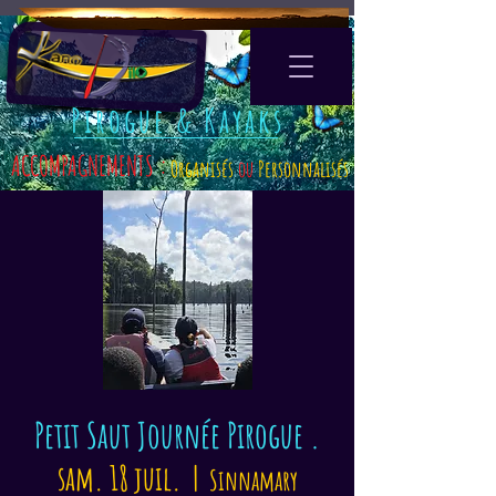
Pirogue & Kayaks
ACCOMPAGNEMENTS :
Organisés
ou
Personnalisés
Petit Saut Journée Pirogue .
sam. 18 juil.
  |  
Sinnamary