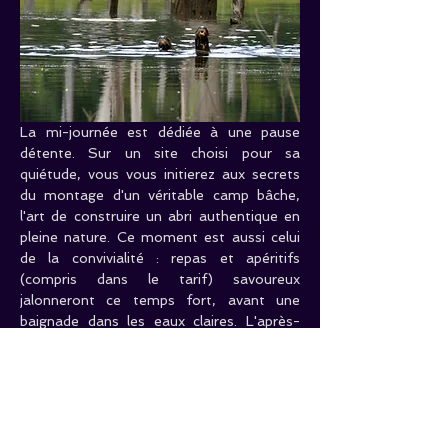
La mi-journée est dédiée à une pause 
détente. Sur un site choisi pour sa 
quiétude, vous vous initierez aux secrets 
du montage d'un véritable camp bâche, 
l'art de construire un abri authentique en 
pleine nature. Ce moment est aussi celui 
de la convivialité : repas et apéritifs 
(compris dans le tarif) savoureux 
jalonneront ce temps fort, avant une 
baignade dans les eaux claires. L'après-
midi, la pirogue vous emmènera explorer 
d'autres facettes du lac, révélant des 
panoramas toujours différents, à la 
recherche de nouvelles merveilles.
Votre exploration touche à sa fin, sous la 
clarté persistante de l'après-midi, l'esprit 