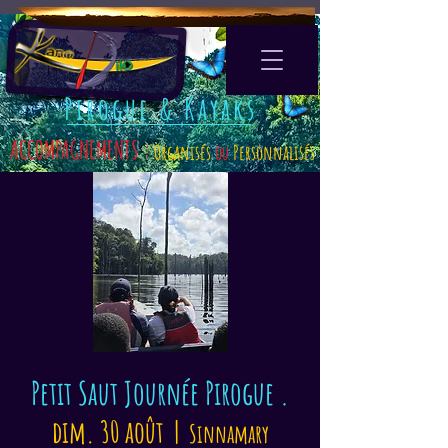
Pirogue & Kayaks
ACCOMPAGNEMENTS :
Organisés
ou
Personnalisés
Petit Saut Journée Pirogue .
dim. 30 août
  |  
Sinnamary