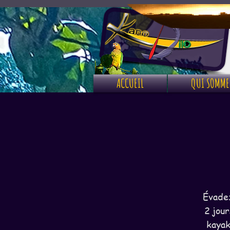
ACCUEIL
QUI SOMME
Évadez
2 jour
kayak