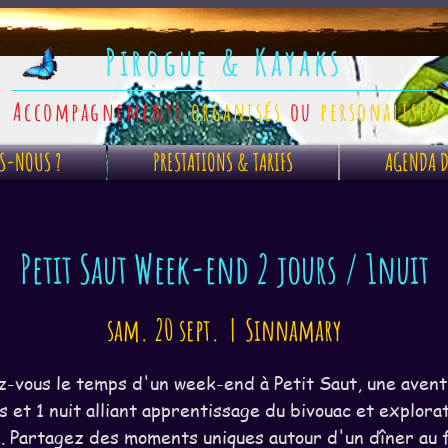
Pirogue & Kayaks
Accompagnements
organisés
ou
personalisés
S-NOUS ?
PRESTATIONS & TARIFS
AGENDA D
Petit Saut Week-end 2 jours / 1nuit
sam. 20 sept.
  |  
Sinnamary
-vous le temps d'un week-end à Petit Saut, une aven
s et 1 nuit alliant apprentissage du bivouac et explora
. Partagez des moments uniques autour d'un dîner au 