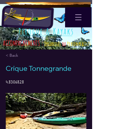
Pirogue & Kayaks
ACCOMPAGNEMENTS :
Organisés
ou
Personnalisés
< Back
Crique Tonnegrande
4.8306828