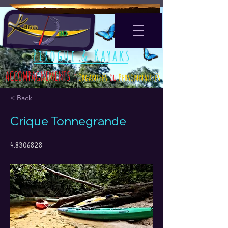
Pirogue & Kayaks
ACCOMPAGNEMENTS :
Organisés
ou
Personnalisés
< Back
Crique Tonnegrande
4.8306828